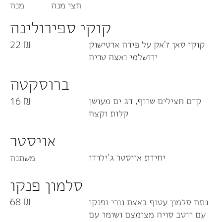
חצי מנה
מנה
קוקי ספירולינה
קוקי סאן ז'אק על פירה ארטישוק
22 ₪
ירושלמי ואצה טריה
ברוסקטה
קרם חצילים שרוף, דג ים מעושן
16 ₪
קלות וקצח
אויסטר
יחידת אויסטר ג'ילרדו
משתנה
סלמון פנקו
נתח סלמון עטוף באצת נורי ופנקו
68 ₪
עם רוטב סויה מצומצם ושומר עם