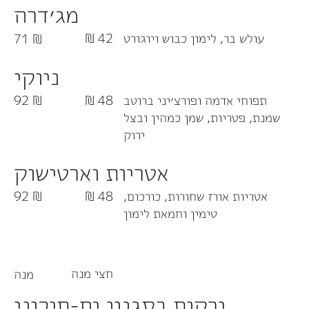
מג׳דרה
עולש בר, לימון כבוש ויוגורט
42 ₪
71 ₪
ניוקי
תפוחי אדמה ופורצ׳יני ברוטב
48 ₪
92 ₪
שמנת, פטריות, שמן כמהין ובצל
ירוק
אטריות וארטישוק
אטריות אורז שחורות, כורכום,
48 ₪
92 ₪
טימין וחמאת לימון
חצי מנה
מנה
ירקות בסגנון ים-תיכוני