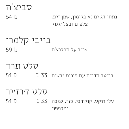
סביצ'ה
נתחי דג ים נא בלימון, שמן זית,
64 ₪
צלפים ובצל סגול
בייבי קלמרי
צרוב על הפלנצ'ה
59 ₪
סלט תרד
ברוטב הדרים עם פירות יבשים
33 ₪
51 ₪
סלט ז׳רז׳יר
עלי רוקט, קולורבי, גזר, גמבה
33 ₪
51 ₪
ומלפפון