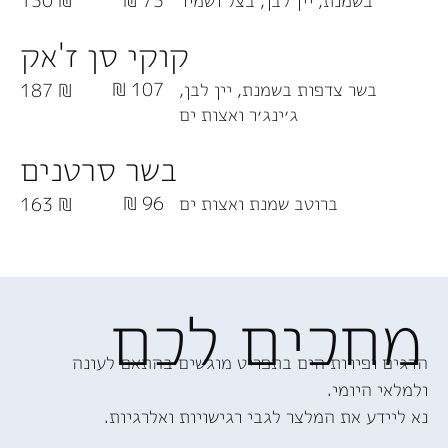
בשמנת, יין לבן, בצל ושמיר
73 ₪
130 ₪
קוקי סן ז'אק
בשר צדפות בשמנת, יין לבן,
107 ₪
187 ₪
ג׳ינג׳ר ואצות ים
בשר סרטנים
ברוטב שמנת ואצות ים
96 ₪
163 ₪
מחכים לכם
הדגים ופירות הים בתפריט מוגשים בהתאם לעונה
ולמלאי היומי.
נא ליידע את המלצר לגבי רגישויות ואלרגיות.