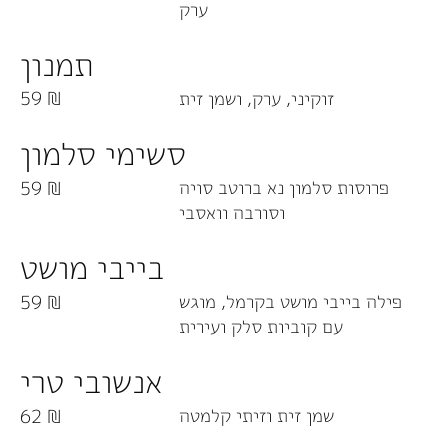
ערק
תמנון
זוקיני, ערק, ושמן זית
59 ₪
סשימי סלמון
פרוסות סלמון נא ברוטב סויה
59 ₪
וסורבה וואסבי
בייבי מושט
פילה בייבי מושט בקרמל, מוגש
59 ₪
עם קוביות סלק ועירית
אנשובי טרי
שמן זית וזיתי קלמטה
62 ₪