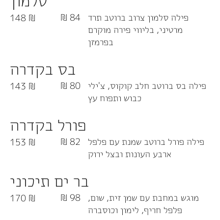
סלמון
פילה סלמון צרוב ברוטב תרד
84 ₪
148 ₪
מרטיני, בליווי פירה מוקרם
בפרמזן
בס בקדרה
פילה בס ברוטב חלב קוקוס, צ'ילי
80 ₪
143 ₪
כבוש ותפוח עץ
פורל בקדרה
פילה פורל ברוטב שמנת עם פלפל
82 ₪
153 ₪
ארבע העונות ובצל ירוק
בר ים תיכוני
מוגש במחבת עם שמן זית, שום,
98 ₪
170 ₪
פלפל חריף, לימון וכוסברה