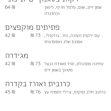
שמן זית, שום, פלפל חריף, לימון
64 ₪
וכוסברה
פתיתים מוקפצים
עם ירקות העונה, גזר, ברוקולי,
73 ₪
42 ₪
אפונת שלג ואספרגוס
מג׳דרה
טחינה מתובלת, תרד מאודה ובצל
73 ₪
42 ₪
מטוגן בשמן זית
כרובית ואורז בקדרה
ברוטב חלב קוקוס, צ׳ילי ותפוח עץ
76 ₪
45 ₪