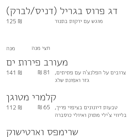
דג פרוס בגריל (דניס/לברק)
מוגש עם ירקות בתנור
125 ₪
חצי מנה
מנה
מעורב פירות ים
צרובים על הפלנצ'ה עם פתיתים,
81 ₪
141 ₪
גזר ואפונת שלג
קלמרי מטוגן
טבעות דיונונים בציפוי פריך,
65 ₪
112 ₪
בליווי צ'ילי מתוק ואיולי כוסברה
שרימפס וארטישוק