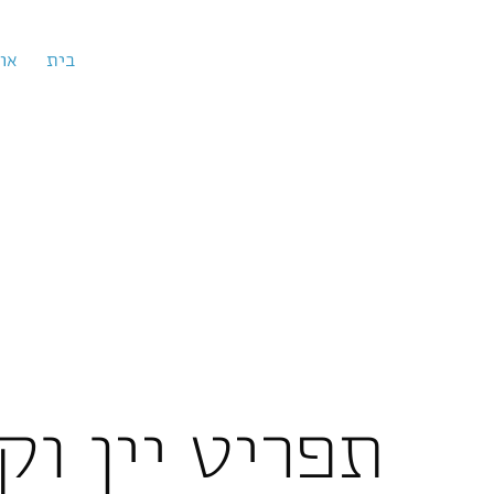
בית
או
תפריט יין וק