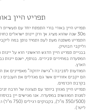
תפריט היין באור
תפריט היין באורי בורי התפתח יחד עם תעשיית ה
מ30 שנה שהוא מציג אך ורק יינות ישראלים כחול לבן.
התפריט משתנה מעת לעת ותמיד נותן במה ליקבי
וליקבי הבוטיק.
בבניית תפריט היין הדגש הראשוני הוא על יינות 
המסעדה במחירים סבירים. בנוסף, ישנם יינות נב
הארץ.
המודעות לסביבה ו"גישה ירוקה" מאפיינים את ה
הם יקבים אזוריים אשר גם מגדלים את הענבים וג
בקרבת הכרמים.
תפריט היין מגוון ביותר עם תצוגה של הרבה זני
למנות המוגשות במסעדה. אנו מגישים יין בכוסות
ליטר).