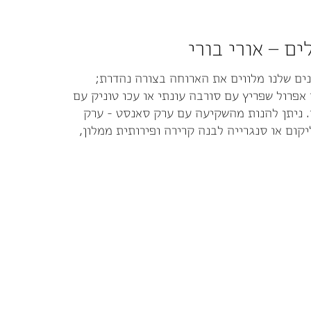
ים – אורי בורי
ים שלנו מלווים את הארוחה בצורה נהדרת;
אפרול שפריץ עם סורבה עונתי או עכו טוניק עם
וין. ניתן להנות מהשקיעה עם ערק סאנסט - ערק
יקום או סנגרייה לבנה קרירה ופירותית ממלון,