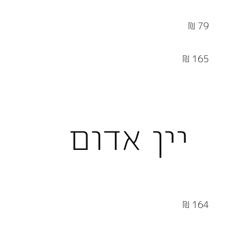
79 ₪
165 ₪
יין אדום
164 ₪