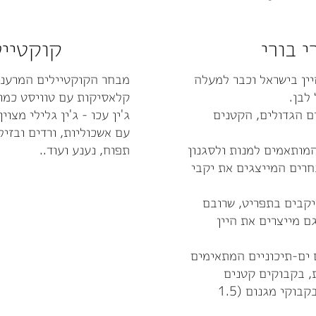
י בורי
קוקטייל
יין בישראל וכבר למעלה
מבחר הקוקטיילים המרעננ
קלאסיקות עם טוויסט כמו 
ם הגדולים, הקטנים
ג'ין עכו - ג'ין גלילי מצ
עם אשכוליות, ורדים ובזיל
המותאמים למנות ולסגנון
תפוח, נענע ועוד..
חרים המייצגים את יקבי
יקבים בתפריט, שרובם
ם מייצרים את היין
ם ים-תיכוניים המתאימים
, בקבוקים קטנים
(350/500 מ"ל), בקבוקים רגילים (750 מ"ל) ובקבוקי מגנום (1.5