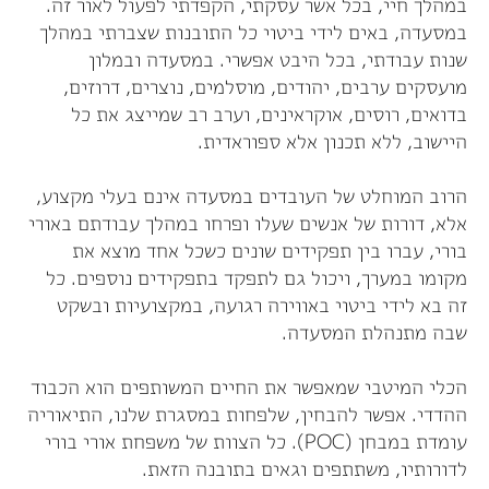
במהלך חיי, בכל אשר עסקתי, הקפדתי לפעול לאור זה.
במסעדה, באים לידי ביטוי כל התובנות שצברתי במהלך
שנות עבודתי, בכל היבט אפשרי. במסעדה ובמלון
מועסקים ערבים, יהודים, מוסלמים, נוצרים, דרוזים,
בדואים, רוסים, אוקראינים, וערב רב שמייצג את כל
היישוב, ללא תכנון אלא ספוראדית.
הרוב המוחלט של העובדים במסעדה אינם בעלי מקצוע,
אלא, דורות של אנשים שעלו ופרחו במהלך עבודתם באורי
בורי, עברו בין תפקידים שונים כשכל אחד מוצא את
מקומו במערך, ויכול גם לתפקד בתפקידים נוספים. כל
זה בא לידי ביטוי באווירה רגועה, במקצועיות ובשקט
שבה מתנהלת המסעדה.
הכלי המיטבי שמאפשר את החיים המשותפים הוא הכבוד
ההדדי. אפשר להבחין, שלפחות במסגרת שלנו, התיאוריה
עומדת במבחן (POC). כל הצוות של משפחת אורי בורי
לדורותיו, משתתפים וגאים בתובנה הזאת.