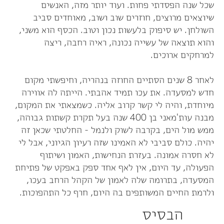
שכל שנה הפסדתי פחות. ועוד יותר מזה, האנשים
שיוצאים מרוצים, חוזרים שוב ושוב, מאוחדים סביב
השולחן. יש סיפוק בלעשות נכון וטוב. הכסף הוא משני,
והוא תוצאה של עשייה נכונה, ראיה רחבה, ריצה
למרחקים ארוכים.
לאחר 8 שנים הסתיים החוזה בנהריה, וחיפשתי מקום
חדש למסעדה. את עכו תמיד אהבתי. הייתה לה אווירה
מיוחדת, והיה לי קשר קרוב אליה. כשמצאתי את המקום,
מבנה עות'מאני בן 400 שנה בעל תקרת קשתות גבוהה,
ממש מול הים, בקרבה לשוק ולנמל - החלטתי שכאן זה
יהיה. כולם סביבי לא האמינו שזה רעיון הגיוני, אבל לי
לא חסרה אמונה. בעזרת הנחישות, האמון ושיתוף
הפעולה, עד היום, אין לאף אחד ספק באפקט של פתיחת
המסעדה, בתרומה שלה לאמון של הקהל הרחב בעכו,
ולרמת החיים המשותפים בה היום, חרף כל התהפוכות.
הבסיס