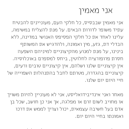
אני מאמין
אני מאמין שבבסיס, כל חלקי העם, מעוניינים להבטיח
עתיד משופר לדורות הבאים. על מנת להצליח במשימה,
עלינו לאחד את כל חלקי הפסיפס האנושי במדינה, ללא
הבדלי דת, גזע, מין ואמונה, ולהדגיש את המשותף
בינינו, על מנת למנוע מהקיצוניים למיניהם השפעה
חסרת פרופורציה לחלוטין, ביחס למספרם באוכלוסיה.
אין קיצוניים שלנו ושלהם, אין קיצוניים טובים ורעים,
קיצוניים בהגדרה, מטרתם לחבל בהתנהלות השפוייה של
חיי היום יום שלנו.
מאחר ואני אינדיבידואליסט, אני לא מעוניין להיות משויך
או מחויב לשום זרם או מפלגה, אך אני כן חושב, שכל בן
אדם בעל חשיבה עצמאית, יכול וצריך לממש את דרכו
ואמונתו בחיי היום יום.